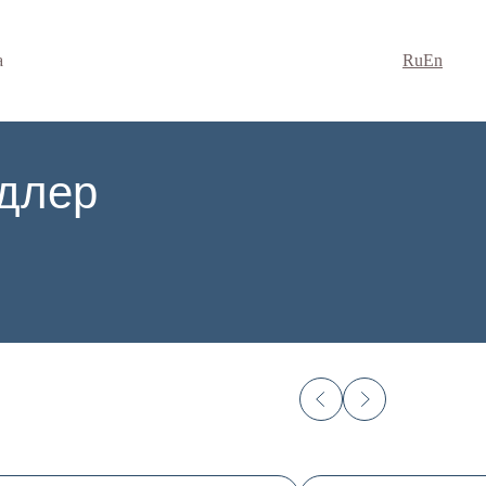
а
Ru
En
Адлер