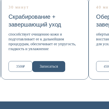
30 минут
40 ми
Скрабирование +
Обер
завершающий уход
зав
способствует очищению кожи и
оберты
подготавливает ее к дальнейшим
восста
процедурам, обеспечивает ее упругость,
для ус
гладкость и увлажнение
Записаться
3500₽
450