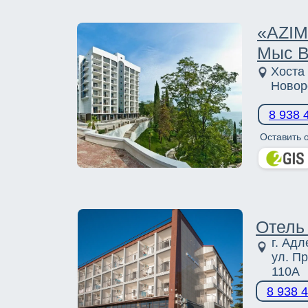
«AZIM
Мыс В
Хоста 
Новор
8 9
38 
Оставить 
Отель
г. Адл
ул. П
110А
8 9
38 4