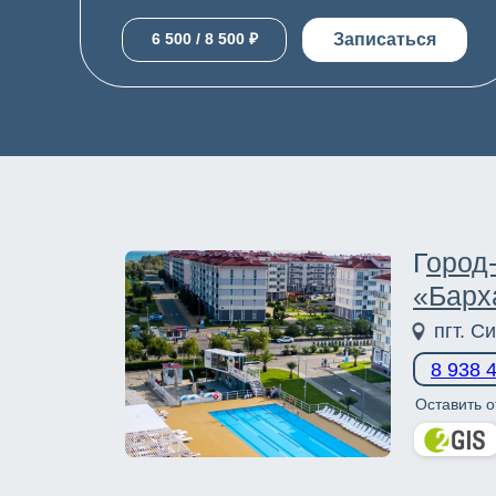
Записаться
6 500 / 8 500 ₽
Г
ород
«Барх
пгт. С
8 938 
Оставить о