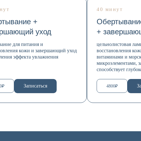
нут
40 минут
тывание +
Обертывани
ершающий уход
+ завершаю
вание для питания и
цельнолистовая лам
новления кожи и завершающий уход
восстановления кож
иления эффекта увлажнения
витаминами и морс
микроэлементами, 
способствует глубо
Записаться
З
0₽
4800₽