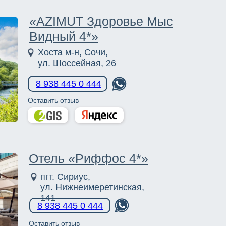
«AZIMUT Здоровье Мыс
Видный 4*»
Хоста м-н, Сочи,
ул. Шоссейная, 26
8 9
38 445 0 444
Оставить отзыв
Отель «Риффос 4*»
пгт. Сириус,
ул. Нижнеимеретинская,
141
8 938 445 0 444
Оставить отзыв