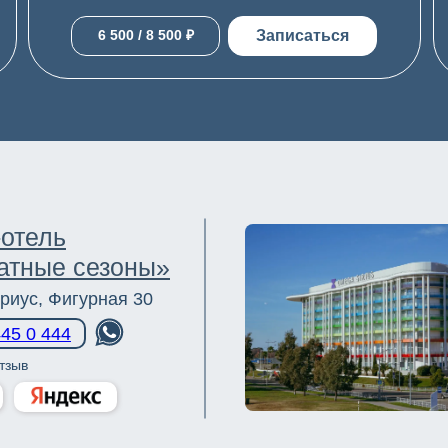
Записаться
6 500 / 8 500 ₽
-отель
атные сезоны»
ириус, Фигурная 30
445 0 444
тзыв