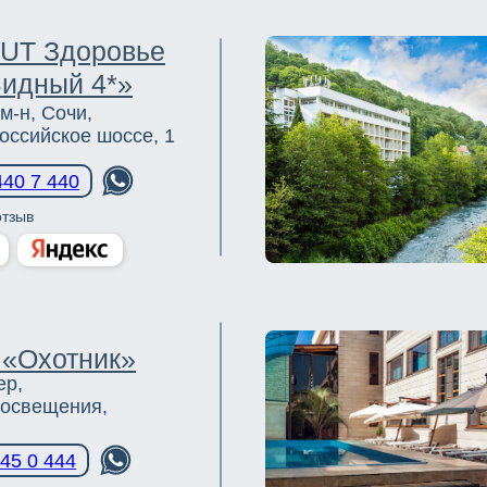
UT Здоровье
идный 4*»
м-н, Сочи,
оссийское шоссе, 1
440 7 440
отзыв
 «Охотник»
ер,
росвещения,
45 0 444